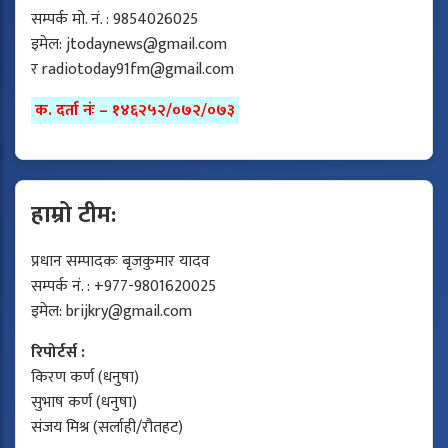
सम्पर्क मो. नं. : 9854026025
इमेल:
jtodaynews@gmail.com
र
radiotoday91fm@gmail.com
क. दर्ता नंः – १४६२५२/०७२/०७३
हाम्रो टीम:
प्रधान सम्पादकः बृजकुमार यादव
सम्पर्क नं. : +977-9801620025
इमेल:
brijkry@gmail.com
रिपोर्टर्स :
किरण कर्ण (धनुषा)
सुभाष कर्ण (धनुषा)
संजय मिश्र (सर्लाही/रौतहट)