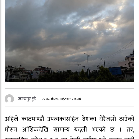
जनकपुर टुडे
२०७८ जेष्ठ १६, आईतवार ०७:३४
अहिले काठमाण्डौ उपत्यकासहित देशका धेरैजसो ठाउँको
मौसम आंशिकदेखि सामान्य बद्ली भएको छ । तर,