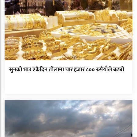
सुनको भाउ एकैदिन तोलामा चार हजार ८०० रुपैयाँले बढ्यो