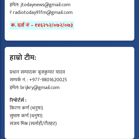
इमेल:
jtodaynews@gmail.com
र
radiotoday91fm@gmail.com
क. दर्ता नंः – १४६२५२/०७२/०७३
हाम्रो टीम:
प्रधान सम्पादकः बृजकुमार यादव
सम्पर्क नं. : +977-9801620025
इमेल:
brijkry@gmail.com
रिपोर्टर्स :
किरण कर्ण (धनुषा)
सुभाष कर्ण (धनुषा)
संजय मिश्र (सर्लाही/रौतहट)