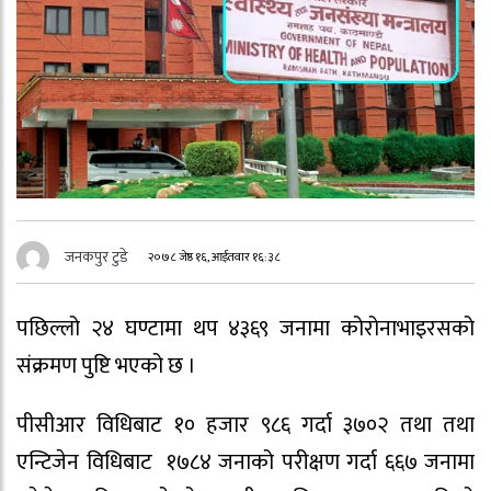
जनकपुर टुडे
२०७८ जेष्ठ १६, आईतवार १६:३८
पछिल्लो २४ घण्टामा थप ४३६९ जनामा कोरोनाभाइरसको
संक्रमण पुष्टि भएको छ ।
पीसीआर विधिबाट १० हजार ९८६ गर्दा ३७०२ तथा तथा
एन्टिजेन विधिबाट १७८४ जनाको परीक्षण गर्दा ६६७ जनामा