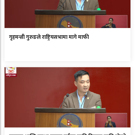
गृहमन्त्री गुरुङले राष्ट्रियसभामा मागे माफी