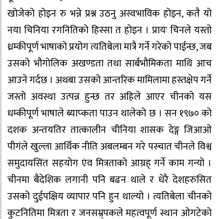
खोजेको होइन रु भन्ने प्रश्न उठनु अस्वभाविक होइन, कतै यो
नया चिनिया रगनितिको हिस्सा त होइन । प्रायः चिनले यस्तो
ध्रम्कीपूर्ण भाषाको प्रयोग त्यतिबेला मात्रै गर्ने गरेको पाईन्छ, जब
उसको भौगोलिक अखण्डता तथा सार्बभौमिकता माथि आच
आउने गर्दछ । अथबा उसको आन्तरिक मामिलामा हस्तक्षेप गर्ने
जस्तो अवस्था उत्पन्न हुन्छ तर अहिले आएर चीनको यस
धम्कीपूर्ण भाषाले ब्याप्कता पाउन थालेको छ । सन १९७० को
दशक अन्तयतिर तात्कालीन चीनिया शासक देङ्ग जिआओ
पीगंले खुल्ला आर्थिक नीति अबलम्बन गरे पस्चात चीनले विश्व
समुदायसिंत सहयोग एंव मित्रताको आग्रह् गर्ने काम गन्यो ।
चीनमा बैदेशिक लगानी पनि बढन थाले र धेरै देशहरुसित
उसको दुईपक्षिय व्यापार पनि हुन थाल्यो । त्यतिबेला चीनको
कुटनितिमा मित्रता र जनसम्र्पकले महत्वपूर्ण स्थान ओगटेको