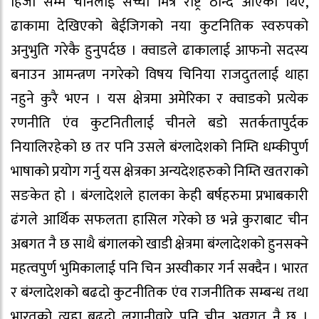
हिजो सम्म चीनलाई सच्चा मित्र राष्ट्र ठान्दै आएका थिए,
ढाकामा देखिएको बेईजिगको नया कुटनितिक स्वरुपको
अनुभुति गरेकै हुनुपर्दछ । क्वाडले ढाकालाई आफनो सदस्य
बनाउन आमन्त्रण नगरेको विषय चिनिया राजदुतलाई थाहा
नहुने कुरै भएन । यस क्षेत्रमा अमेरिका र क्वाडको प्रत्येक
रणनीति एंव कुटनितीलाई चीनले बडो सतर्कतापुर्दक
नियालिरहेको छ तर पनि उसले बंग्लादेशको निम्ति धम्कीपुर्ण
भाषाको प्रयोग गर्नु यस क्षेत्रका अन्यदेशहरुको निम्ति खतराको
सङकेत हो । बंग्लादेशले हालका केही बर्षहरुमा प्रभाबकारी
ढंगले आर्थिक सफलता हासिल गरेको छ भन्ने कुराबाट चीन
अबगत नै छ साथै बंगालको खाडी क्षेत्रमा बंग्लादेशको हुनसक्ने
महत्वपुर्ण भुमिकालाई पनि चिन अस्वीकार गर्न सक्दैन । भारत
र बंग्लादेशको बढदो कुटनीतिक एंव राजनीतिक सम्बन्ध तथा
भारतको त्यहा बढदो लगानीवारे पनि चीन अवगत नै छ ।