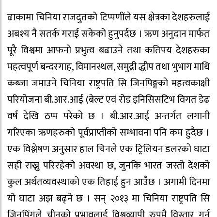
ढाकामा चिनिया राजदुतको टिप्पणींले यस क्षेत्रका देशहरुलाई
अबश्य नै सतर्क गराई सकेको हुनुपर्दछ । ऋण अनुदान मार्फत
पूरै विश्वमा आफनो प्रभुत्व बढाउने तथा कतिपय देशहरुका
महत्वपूर्ण बन्दरगाह, विमानस्थल, समुद्री द्धीप तथा भुभाग माथि
कब्जा जमाउने चिनिया राष्ट्रपति सि जिनपिङ्गको महत्वकाक्षी
परियोजना बी.आर.आई (बेल्ट एवं रोड इनिसिसटिभ विगत डेढ
वर्ष देखि ठप्प परेको छ । बी.आर.आई अन्तर्गत लगानी
गरिएका ऋणहरुको पूर्वप्राप्तीको सम्भावना पनि कम हुदैछ ।
एक विश्लेषण अनुसार हाल चिनले एक ट्रिलियन डलरको घाटा
सही राख्नु परिरहेको अवस्था छ, जुनकि भारत जस्तो देशको
कुल अर्थतव्यवस्थाको एक तिहाई हुन आउँछ । अगामी दिनमा
यो घाटा अझ बढ्ने छ । सन् २०१३ मा चिनिया राष्ट्रपति सि
जिनपिंगले चीनको प्रभावलाई विश्वव्यापी रुपमै विस्तार गर्न