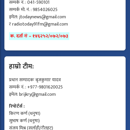
सम्पर्क नं. : 041-590101
सम्पर्क मो. नं. : 9854026025
इमेल:
jtodaynews@gmail.com
र
radiotoday91fm@gmail.com
क. दर्ता नंः – १४६२५२/०७२/०७३
हाम्रो टीम:
प्रधान सम्पादकः बृजकुमार यादव
सम्पर्क नं. : +977-9801620025
इमेल:
brijkry@gmail.com
रिपोर्टर्स :
किरण कर्ण (धनुषा)
सुभाष कर्ण (धनुषा)
संजय मिश्र (सर्लाही/रौतहट)