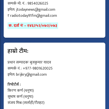
सम्पर्क मो. नं. : 9854026025
इमेल:
jtodaynews@gmail.com
र
radiotoday91fm@gmail.com
क. दर्ता नंः – १४६२५२/०७२/०७३
हाम्रो टीम:
प्रधान सम्पादकः बृजकुमार यादव
सम्पर्क नं. : +977-9801620025
इमेल:
brijkry@gmail.com
रिपोर्टर्स :
किरण कर्ण (धनुषा)
सुभाष कर्ण (धनुषा)
संजय मिश्र (सर्लाही/रौतहट)