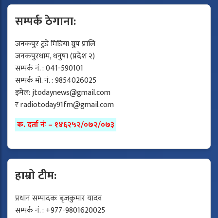
सम्पर्क ठेगाना:
जनकपुर टुडे मिडिया ग्रुप प्रालि
जनकपुरधाम, धनुषा (प्रदेश २)
सम्पर्क नं. : 041-590101
सम्पर्क मो. नं. : 9854026025
इमेल:
jtodaynews@gmail.com
र
radiotoday91fm@gmail.com
क. दर्ता नंः – १४६२५२/०७२/०७३
हाम्रो टीम:
प्रधान सम्पादकः बृजकुमार यादव
सम्पर्क नं. : +977-9801620025