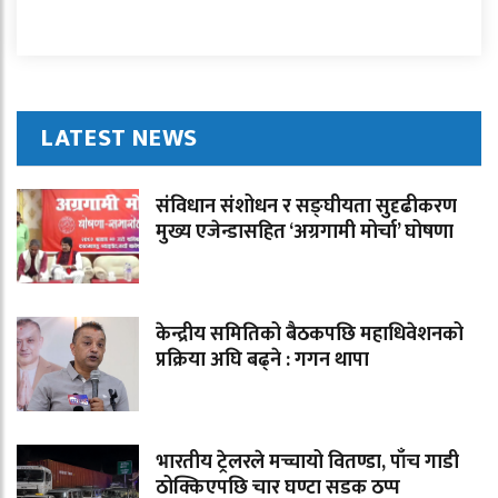
LATEST NEWS
संविधान संशोधन र सङ्घीयता सुदृढीकरण
मुख्य एजेन्डासहित ‘अग्रगामी मोर्चा’ घोषणा
केन्द्रीय समितिको बैठकपछि महाधिवेशनको
प्रक्रिया अघि बढ्ने : गगन थापा
भारतीय ट्रेलरले मच्चायो वितण्डा, पाँच गाडी
ठोक्किएपछि चार घण्टा सडक ठप्प