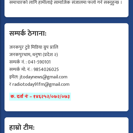
समाचारको लागि हामीलाई सामाजिक संजालमा फलो गर्न सक्नुहुन्छ ।
सम्पर्क ठेगाना:
जनकपुर टुडे मिडिया ग्रुप प्रालि
जनकपुरधाम, धनुषा (प्रदेश २)
सम्पर्क नं. : 041-590101
सम्पर्क मो. नं. : 9854026025
इमेल:
jtodaynews@gmail.com
र
radiotoday91fm@gmail.com
क. दर्ता नंः – १४६२५२/०७२/०७३
हाम्रो टीम: