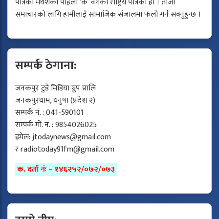
पत्रिका मधेशको पहिलो ‘क’ वर्गको राष्ट्रिय पत्रिका हो । ताजा
समाचारको लागि हामीलाई सामाजिक संजालमा फलो गर्न सक्नुहुन्छ ।
सम्पर्क ठेगाना:
जनकपुर टुडे मिडिया ग्रुप प्रालि
जनकपुरधाम, धनुषा (प्रदेश २)
सम्पर्क नं. : 041-590101
सम्पर्क मो. नं. : 9854026025
इमेल:
jtodaynews@gmail.com
र
radiotoday91fm@gmail.com
क. दर्ता नंः – १४६२५२/०७२/०७३