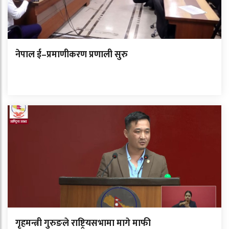
नेपाल ई–प्रमाणीकरण प्रणाली सुरु
गृहमन्त्री गुरुङले राष्ट्रियसभामा मागे माफी