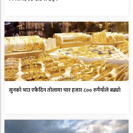
सुनको भाउ एकैदिन तोलामा चार हजार ८०० रुपैयाँले बढ्यो