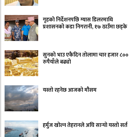
गृहको निर्देशनपछि ग्यास डिलरमाथि
प्रशासनको कडा निगरानी, १७ ठाउँमा छड्के
सुनको भाउ एकैदिन तोलामा चार हजार ८००
रुपैयाँले बढ्यो
यस्तो रहनेछ आजको मौसम
हर्मुज खोल्न तेहरानले अघि सार्‍यो यस्तो सर्त