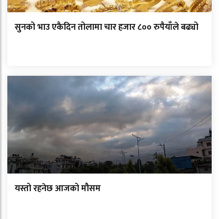
सुनको भाउ एकैदिन तोलामा चार हजार ८०० रुपैयाँले बढ्यो
यस्तो रहनेछ आजको मौसम