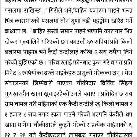
बहानामा खोसेर चौकीदार विक्की सिंहद्धारा संचालन गरिएको
पसलमा राखिन्छ ।’ गिरीले भने,‘बाहिर बजारमा पाइने भन्दा
भित्र कारागारको पसलमा तीन गुणा बढी महङ्गोमा खरिद गर्ने
बाध्यता छ ।’ बाहिर सस्तो समान पाइने भएपनि कारागार भित्र
दोब्बर मूल्य लिने गरिएको छ । काउली ६० रुपियां प्रति किलो
बजारमा पाइन्छ भने कैदी बन्दीलाई करिब २ सय रुपैया लिने
गरेको बुझिएको छ । परिवारलाई फोनबाट कुरा गरे वापत प्रति
मिनेट ५ रुपियाँका दरले नाइकेहरु असुल्ने गरेकका छन् । मेस
संचालनको जिम्मेवारी पाएका चौकीदार विक्कि सिंहले
गुणस्तरहीन खाना खुवाइरहेको उनले बताए । प्रतिदिन ७ सय
ग्राम चामल गरी महिनाको एक कैदी बन्दीले २१ किलो चामल र
१ हजार ८ सय नगद रकम पाउने गरेको भएपनि कैदीले थप
खाना मागेमा चौकीदारले कुट्ने गरेको र प्रत्येक महिनाको १,
११ र २१ गते कैदीहरुलाई लामबद्ध गराएर चौकीदारको