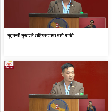
गृहमन्त्री गुरुङले राष्ट्रियसभामा मागे माफी