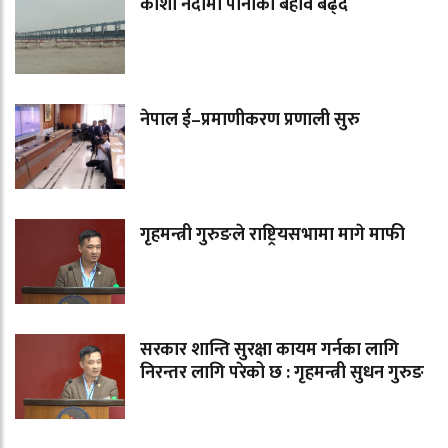
कोशी नदीमा पानीको बहाव बढ्दै
नेपाल ई–प्रमाणीकरण प्रणाली सुरु
गृहमन्त्री गुरुङले राष्ट्रियसभामा मागे माफी
सरकार शान्ति सुरक्षा कायम गर्नका लागि
निरन्तर लागि परेको छ : गृहमन्त्री सुधन गुरुङ