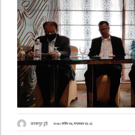
जनकपुर टुडे
२०७८ मंसिर १४, मंगलवार १६:२३