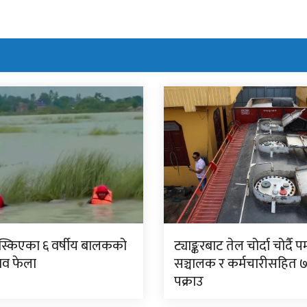
िस्किएका ६ वर्षीय बालकको
ट्याङ्करबाट तेल चोर्दा चोर्दै पम
शव फेला
सञ्चालक र कर्मचारीसहित 
पक्राउ