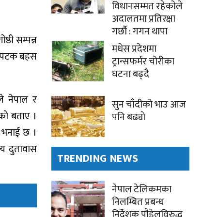
विधानसम्मत रहेकोले
अदालतमा प्रतिरक्षा
गर्छौ : गगन थापा
ठी सम्पन्न
मधेस प्रदेशमा
लो पटक बहस
ट्रान्सफर्मर चोरीका
घटना बढ्दै
ले नेपाल र
सुन चाँदीको भाउ आज
रेको बताए ।
पनि बढ्यो
ो भनाई छ ।
ज्य दुतावास
TRENDING NEWS
नेपाल टेलिकमका
निलम्बित प्रबन्ध
निर्देशक पौडेलविरुद्ध