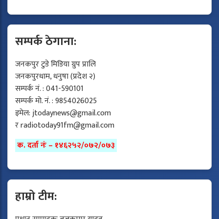
सम्पर्क ठेगाना:
जनकपुर टुडे मिडिया ग्रुप प्रालि
जनकपुरधाम, धनुषा (प्रदेश २)
सम्पर्क नं. : 041-590101
सम्पर्क मो. नं. : 9854026025
इमेल:
jtodaynews@gmail.com
र
radiotoday91fm@gmail.com
क. दर्ता नंः – १४६२५२/०७२/०७३
हाम्रो टीम: