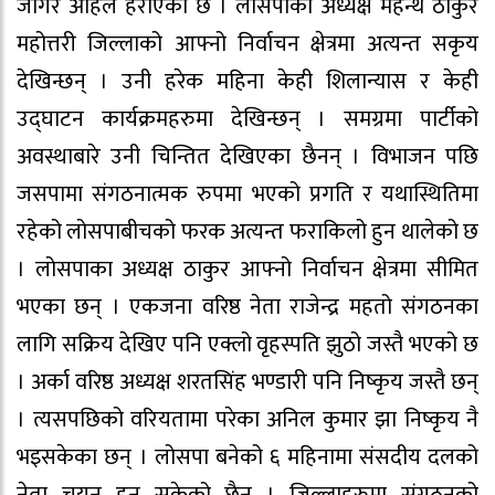
जाँगर अहिले हराएको छ । लोसपाका अध्यक्ष महन्थ ठाकुर
महोत्तरी जिल्लाको आफ्नो निर्वाचन क्षेत्रमा अत्यन्त सकृय
देखिन्छन् । उनी हरेक महिना केही शिलान्यास र केही
उद्घाटन कार्यक्रमहरुमा देखिन्छन् । समग्रमा पार्टीको
अवस्थाबारे उनी चिन्तित देखिएका छैनन् । विभाजन पछि
जसपामा संगठनात्मक रुपमा भएको प्रगति र यथास्थितिमा
रहेको लोसपाबीचको फरक अत्यन्त फराकिलो हुन थालेको छ
। लोसपाका अध्यक्ष ठाकुर आफ्नो निर्वाचन क्षेत्रमा सीमित
भएका छन् । एकजना वरिष्ठ नेता राजेन्द्र महतो संगठनका
लागि सक्रिय देखिए पनि एक्लो वृहस्पति झुठो जस्तै भएको छ
। अर्का वरिष्ठ अध्यक्ष शरतसिंह भण्डारी पनि निष्कृय जस्तै छन्
। त्यसपछिको वरियतामा परेका अनिल कुमार झा निष्कृय नै
भइसकेका छन् । लोसपा बनेको ६ महिनामा संसदीय दलको
नेता चयन हुन सकेको छैन् । जिल्लाहरुमा संगठनको