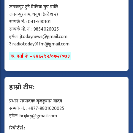
जनकपुर टुडे मिडिया ग्रुप प्रालि
जनकपुरधाम, धनुषा (प्रदेश २)
सम्पर्क नं. : 041-590101
सम्पर्क मो. नं. : 9854026025
इमेल:
jtodaynews@gmail.com
र
radiotoday91fm@gmail.com
क. दर्ता नंः – १४६२५२/०७२/०७३
हाम्रो टीम:
प्रधान सम्पादकः बृजकुमार यादव
सम्पर्क नं. : +977-9801620025
इमेल:
brijkry@gmail.com
रिपोर्टर्स :