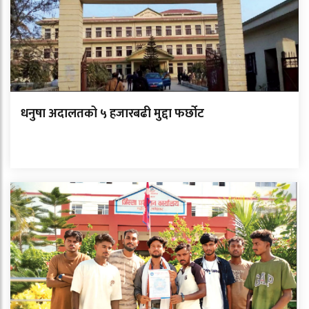
धनुषा अदालतको ५ हजारबढी मुद्दा फर्छोट