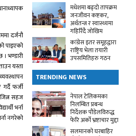
मधेशमा बढ्दो तापक्रम
धानाध्यापक
जनजीवन कष्टकर,
अर्थतन्त्र र स्वास्थ्यमा
गहिरिँदै जोखिम
ाममा दर्जनौ
कांग्रेस इतर समूहद्वारा
हेको पाइएको
राष्ट्रिय भेला तयारी
छ । भण्डारी
उपसमितिहरु गठन
िताउन यस्ता
व्यवस्थापन
TRENDING NEWS
र्दै फर्जी
नेपाल टेलिकमका
ा जित्न सहज
निलम्बित प्रबन्ध
ार्थी भर्ना
निर्देशक पौडेलविरुद्ध
्ना नगरेको
फेरि अर्को भ्रष्टाचार मुद्दा
सलमानको घरबाहिर