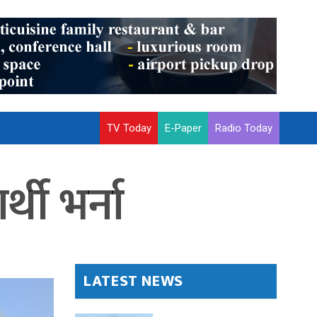
TV Today
E-Paper
Radio Today
थी भर्ना
LATEST NEWS