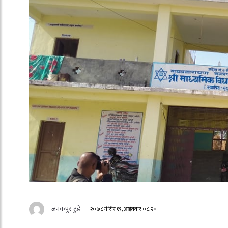
जनकपुर टुडे
२०७८ मंसिर १९, आईतवार ०८:२०