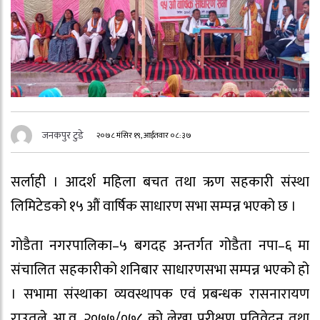
जनकपुर टुडे
२०७८ मंसिर १९, आईतवार ०८:३७
सर्लाही । आदर्श महिला बचत तथा ऋण सहकारी संस्था
लिमिटेडको १५ औं वार्षिक साधारण सभा सम्पन्न भएको छ ।
गोडैता नगरपालिका–५ बगदह अन्तर्गत गोडैता नपा–६ मा
संचालित सहकारीको शनिबार साधारणसभा सम्पन्न भएको हो
। सभामा संस्थाका व्यवस्थापक एवं प्रबन्धक रासनारायण
राउतले आ.व. २०७७/०७८ को लेखा परीक्षण प्रतिवेदन तथा