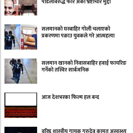
पौडेलविरुद्ध फेरि अर्को भ्रष्टाचार मुद्दा
सलमानको घरबाहिर गोली चलाएको
प्रकरणमा पक्राउ युवकले गरे आत्महत्या
सलमान खानको निवासबाहिर हवाई फायरिङ
गर्नेको तस्विर सार्बजनिक
आज देशभरका फिल्म हल बन्द
वरिष्ठ शास्त्रीय गायक गुरुदेव कामत अस्वस्थ्य