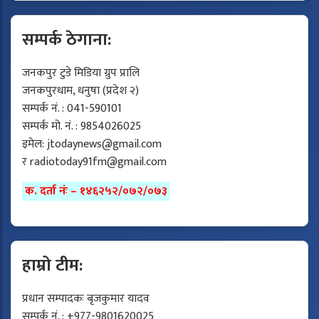
सम्पर्क ठेगाना:
जनकपुर टुडे मिडिया ग्रुप प्रालि
जनकपुरधाम, धनुषा (प्रदेश २)
सम्पर्क नं. : 041-590101
सम्पर्क मो. नं. : 9854026025
इमेल:
jtodaynews@gmail.com
र
radiotoday91fm@gmail.com
क. दर्ता नंः – १४६२५२/०७२/०७३
हाम्रो टीम:
प्रधान सम्पादकः बृजकुमार यादव
सम्पर्क नं. : +977-9801620025