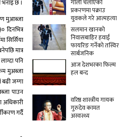
गोली चलाएको
ो भनाइ छ ।
प्रकरणमा पक्राउ
युवकले गरे आत्महत्या
रण मुआब्जा
सलमान खानको
० दिनभित्र
निवासबाहिर हवाई
मा सिर्सिया
फायरिङ गर्नेको तस्विर
ेपछि मात्र
सार्बजनिक
 लाग्दा पनि
आज देशभरका फिल्म
कम मुअब्जा
हल बन्द
 बढी जग्गा
ुअब्जा पाउन
वरिष्ठ शास्त्रीय गायक
ला अधिकारी
गुरुदेव कामत
गीकरण गर्दै
अस्वस्थ्य