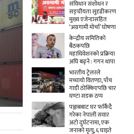
संविधान संशोधन र
सङ्घीयता सुदृढीकरण
मुख्य एजेन्डासहित
‘अग्रगामी मोर्चा’ घोषणा
केन्द्रीय समितिको
बैठकपछि
महाधिवेशनको प्रक्रिया
अघि बढ्ने : गगन थापा
भारतीय ट्रेलरले
मच्चायो वितण्डा, पाँच
गाडी ठोक्किएपछि चार
घण्टा सडक ठप्प
पञ्जाबबाट घर फर्किंदै
गरेका नेपाली सवार
अटो दुर्घटनामा, एक
जनाको मृत्यु, ६ घाइते