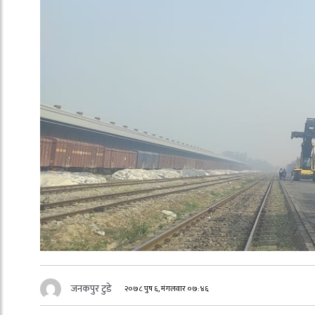
जनकपुर टुडे
२०७८ पुष ६, मंगलवार ०७:४६