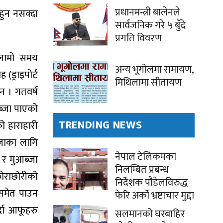
प्रधानमन्त्री बालेनले
हुन नसक्दा
सार्वजनिक गरे ५ बुँदे
प्रगति विवरण
 लामो समय
अन्य भूगोलमा रामायण,
ड्राइपोर्ट
मिथिलामा सीतायण
न । गतवर्ष
अब्जा पाएको
TRENDING NEWS
ो हाराहारी
्जाका लागि
नेपाल टेलिकमका
 र मुआब्जा
निलम्बित प्रबन्ध
छोराछोरीको
निर्देशक पौडेलविरुद्ध
 समेत पाउन
फेरि अर्को भ्रष्टाचार मुद्दा
्दा आफूहरु
सलमानको घरबाहिर