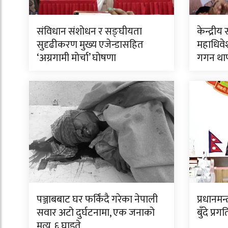
संविधान संशोधन र सङ्घीयता
केन्द्र
सुदृढीकरण मुख्य एजेन्डासहित
महाधिवेश
‘अग्रगामी मोर्चा’ घोषणा
गगन था
पञ्जाबबाट घर फर्किंदै गरेका नेपाली
प्रधानमन
सवार अटो दुर्घटनामा, एक जनाको
बुँदे प्र
मृत्यु, ६ घाइते