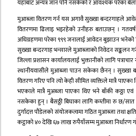
यहाँबाट अन्यत्र जान पनि नसकेको र आवश्यक परेका बेल
मुआब्जा वितरण गर्न यस अगावै सुख्खा बन्दरगाहले आवे
वितरणमा ढिलाइ भइरहेको उनीहरु बताउछन् । गतवर्ष मा
अधिग्रहणमा परेका ९९९ जनालाई आवेदन बुझाउन भनेको थियो 
सुख्खा बन्दरगाह भन्सारले मुआब्जाको निवेदन सङ्कलन ग
जिल्ला प्रशासन कार्यालयलाई भुक्तानीको लागि पत्राचार गर
स्थानीयवासीले मुआब्जा पाउन सकेका छैनन् । सुख्खा बन
वितरण गरिए पनि त्यो केही सीमित व्यक्तिले मात्रै पाए
भएकाले मात्रै मुअब्जा पाएका थिए भने बाँकी कठ्ठा एवं
नसकेका हुन् । बैसठ्ठी बिघाका लागि कम्तीमा रु छ/सा
दुर्गादत्त पौडेलको संयोजकत्वमा गठित मुआब्जा तथा क्षत
कट्ठाको ४० देखि ६७ लाख रुपैयाँसम्म मुआब्जा निर्धारण