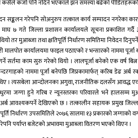
ा कसैले कर्जा पनि नदिने भएकाले झन समस्या बढेको पीडितहरूक
दन सङ्कलन गरेपनि सोअनुरुप तत्काल कार्य सम्पादन नगरेका का
घ ७ गते जिल्ला प्रशासन कार्यालयले सूचना प्रकाशित गर्दै ३
तर मुआब्जा तथा क्षतिपूर्ति निर्धारण समितिमा निवेदन दिनुपर्ने
री मालपोत कार्यालयमा फाइल पठाएको र भन्सारको नाममा पूर्जा बन
्ने सर्तमा काम सुरु गरेको थियो । लालपूर्जा बनेको एक वर्ष बित्न
्दरगाहको नाममा पूर्जा बनेपछि जिप्रकामार्फत् करिब डेढ अर्ब र
का थिए । त्यसबेला आन्दोलनका अगुवा, राजनीतिक दलसँग आवद्ध एवं
 धुरमा जग्गा हुने गरिब र न्यूनस्तरका परिवारले भने हालसम्म म
त अर्ब आवश्यकपर्ने देखिएको छ । तत्कालीन सहायक प्रमुख जिल्
िपूर्ति निर्धारण उपसमितिले २०७६ सालमा १३ प्रकारको जग्गाको वर्
 गरेपनि पर्याप्त बजेटको अभावमा मुआब्जा वितरण भएको थिएन ।