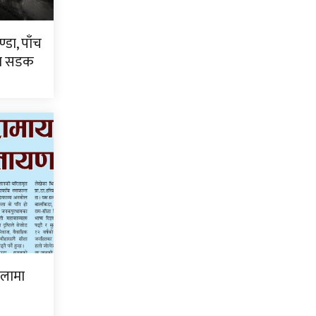
्डा, पाँच
टा सडक
िलामा