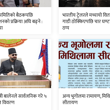
ीय समितिको बैठकपछि
भारतीय ट्रेलरले मच्चायो वितण
नको प्रक्रिया अघि बढ्ने :
गाडी ठोक्किएपछि चार घण्
पा
ठप्प
्त्री बालेनले सार्वजनिक गरे ५
अन्य भूगोलमा रामायण, मिथ
गति विवरण
सीतायण