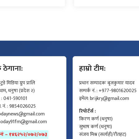
क ठेगाना:
हाम्रो टीम:
डे मिडिया ग्रुप प्रालि
प्रधान सम्पादकः बृजकुमार यादव
म, धनुषा (प्रदेश २)
सम्पर्क नं. : +977-9801620025
ं. : 041-590101
इमेल:
brijkry@gmail.com
मो. नं. : 9854026025
रिपोर्टर्स :
odaynews@gmail.com
किरण कर्ण (धनुषा)
today91fm@gmail.com
सुभाष कर्ण (धनुषा)
ा नंः – १४६२५२/०७२/०७३
संजय मिश्र (सर्लाही/रौतहट)