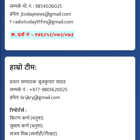
सम्पर्क मो. नं. : 9854026025
इमेल:
jtodaynews@gmail.com
र
radiotoday91fm@gmail.com
क. दर्ता नंः – १४६२५२/०७२/०७३
हाम्रो टीम:
प्रधान सम्पादकः बृजकुमार यादव
सम्पर्क नं. : +977-9801620025
इमेल:
brijkry@gmail.com
रिपोर्टर्स :
किरण कर्ण (धनुषा)
सुभाष कर्ण (धनुषा)
संजय मिश्र (सर्लाही/रौतहट)