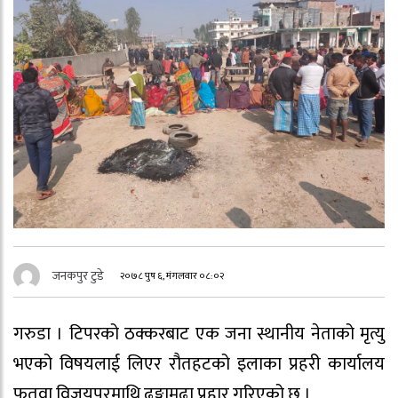
जनकपुर टुडे
२०७८ पुष ६, मंगलवार ०८:०२
गरुडा । टिपरको ठक्करबाट एक जना स्थानीय नेताको मृत्यु
भएको विषयलाई लिएर रौतहटको इलाका प्रहरी कार्यालय
फतुवा विजयपुरमाथि ढुङ्गामुढा प्रहार गरिएको छ ।