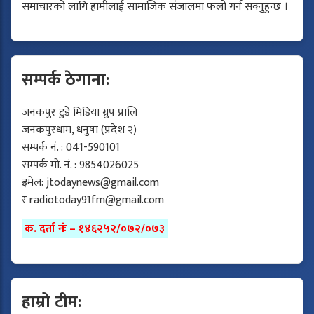
समाचारको लागि हामीलाई सामाजिक संजालमा फलो गर्न सक्नुहुन्छ ।
सम्पर्क ठेगाना:
जनकपुर टुडे मिडिया ग्रुप प्रालि
जनकपुरधाम, धनुषा (प्रदेश २)
सम्पर्क नं. : 041-590101
सम्पर्क मो. नं. : 9854026025
इमेल:
jtodaynews@gmail.com
र
radiotoday91fm@gmail.com
क. दर्ता नंः – १४६२५२/०७२/०७३
हाम्रो टीम: