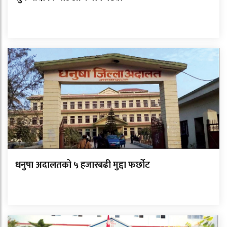
धनुषा अदालतको ५ हजारबढी मुद्दा फर्छोट