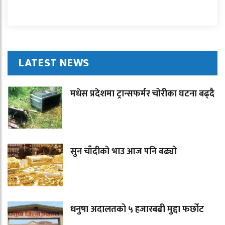
LATEST NEWS
मधेस प्रदेशमा ट्रान्सफर्मर चोरीका घटना बढ्दै
सुन चाँदीको भाउ आज पनि बढ्यो
धनुषा अदालतको ५ हजारबढी मुद्दा फर्छोट