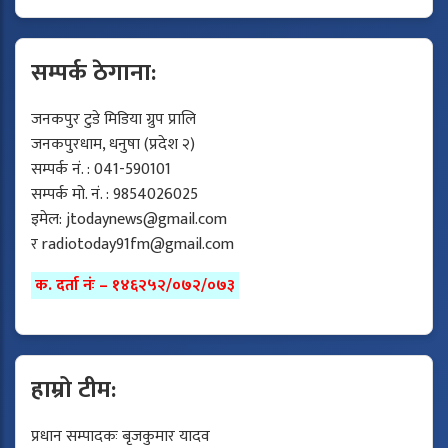
सम्पर्क ठेगाना:
जनकपुर टुडे मिडिया ग्रुप प्रालि
जनकपुरधाम, धनुषा (प्रदेश २)
सम्पर्क नं. : 041-590101
सम्पर्क मो. नं. : 9854026025
इमेल:
jtodaynews@gmail.com
र
radiotoday91fm@gmail.com
क. दर्ता नंः – १४६२५२/०७२/०७३
हाम्रो टीम:
प्रधान सम्पादकः बृजकुमार यादव