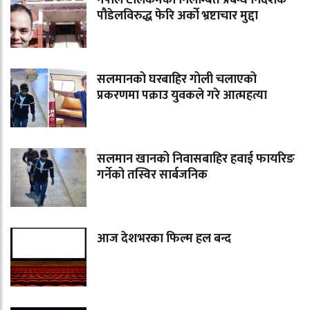
नेपाल टेलिकमका निलम्बित प्रबन्ध निर्देशक
पौडेलविरुद्ध फेरि अर्को भ्रष्टाचार मुद्दा
सलमानको घरबाहिर गोली चलाएको
प्रकरणमा पक्राउ युवकले गरे आत्महत्या
सलमान खानको निवासबाहिर हवाई फायरिङ
गर्नेको तस्विर सार्बजनिक
आज देशभरका फिल्म हल बन्द