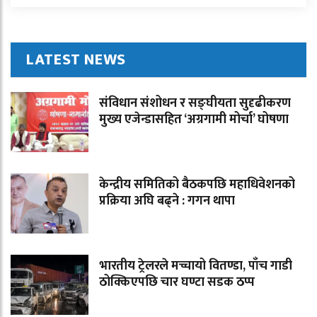
LATEST NEWS
संविधान संशोधन र सङ्घीयता सुदृढीकरण
मुख्य एजेन्डासहित ‘अग्रगामी मोर्चा’ घोषणा
केन्द्रीय समितिको बैठकपछि महाधिवेशनको
प्रक्रिया अघि बढ्ने : गगन थापा
भारतीय ट्रेलरले मच्चायो वितण्डा, पाँच गाडी
ठोक्किएपछि चार घण्टा सडक ठप्प