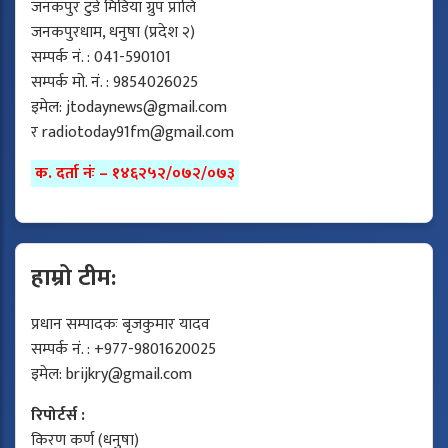
जनकपुर टुडे मिडिया ग्रुप प्रालि
जनकपुरधाम, धनुषा (प्रदेश २)
सम्पर्क नं. : 041-590101
सम्पर्क मो. नं. : 9854026025
इमेल:
jtodaynews@gmail.com
र
radiotoday91fm@gmail.com
क. दर्ता नंः – १४६२५२/०७२/०७३
हाम्रो टीम:
प्रधान सम्पादकः बृजकुमार यादव
सम्पर्क नं. : +977-9801620025
इमेल:
brijkry@gmail.com
रिपोर्टर्स :
किरण कर्ण (धनुषा)