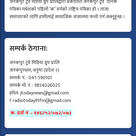
जनकपुर टुडे मेडिया ग्रुप प्रालिद्वारा प्रकाशित जनकपुर टुडे दैनिक
पत्रिका मधेशको पहिलो ‘क’ वर्गको राष्ट्रिय पत्रिका हो । ताजा
समाचारको लागि हामीलाई सामाजिक संजालमा फलो गर्न सक्नुहुन्छ ।
सम्पर्क ठेगाना:
जनकपुर टुडे मिडिया ग्रुप प्रालि
जनकपुरधाम, धनुषा (प्रदेश २)
सम्पर्क नं. : 041-590101
सम्पर्क मो. नं. : 9854026025
इमेल:
jtodaynews@gmail.com
र
radiotoday91fm@gmail.com
क. दर्ता नंः – १४६२५२/०७२/०७३