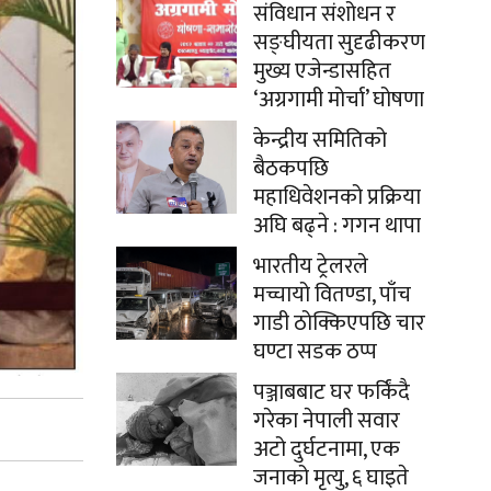
संविधान संशोधन र
सङ्घीयता सुदृढीकरण
मुख्य एजेन्डासहित
‘अग्रगामी मोर्चा’ घोषणा
केन्द्रीय समितिको
बैठकपछि
महाधिवेशनको प्रक्रिया
अघि बढ्ने : गगन थापा
भारतीय ट्रेलरले
मच्चायो वितण्डा, पाँच
गाडी ठोक्किएपछि चार
घण्टा सडक ठप्प
पञ्जाबबाट घर फर्किंदै
गरेका नेपाली सवार
अटो दुर्घटनामा, एक
जनाको मृत्यु, ६ घाइते