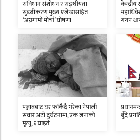
संविधान संशोधन र सङ्घीयता
केन्द्र
सुदृढीकरण मुख्य एजेन्डासहित
महाधिवेश
‘अग्रगामी मोर्चा’ घोषणा
गगन था
पञ्जाबबाट घर फर्किंदै गरेका नेपाली
प्रधानमन
सवार अटो दुर्घटनामा, एक जनाको
बुँदे प्र
मृत्यु, ६ घाइते