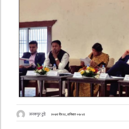
जनकपुर टुडे
२०७९ चैत्र १८, शनिबार ०७:५९