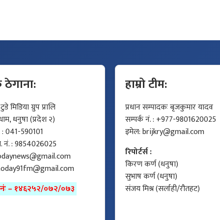
क ठेगाना:
हाम्रो टीम:
डे मिडिया ग्रुप प्रालि
प्रधान सम्पादकः बृजकुमार यादव
म, धनुषा (प्रदेश २)
सम्पर्क नं. : +977-9801620025
ं. : 041-590101
इमेल:
brijkry@gmail.com
मो. नं. : 9854026025
रिपोर्टर्स :
odaynews@gmail.com
किरण कर्ण (धनुषा)
today91fm@gmail.com
सुभाष कर्ण (धनुषा)
ा नंः – १४६२५२/०७२/०७३
संजय मिश्र (सर्लाही/रौतहट)