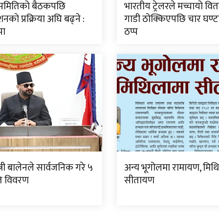
ीय समितिको बैठकपछि
भारतीय ट्रेलरले मच्चायो वितण
नको प्रक्रिया अघि बढ्ने :
गाडी ठोक्किएपछि चार घण्
पा
ठप्प
्त्री बालेनले सार्वजनिक गरे ५
अन्य भूगोलमा रामायण, मिथ
गति विवरण
सीतायण