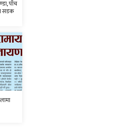
्डा, पाँच
टा सडक
िलामा