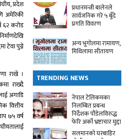
घीय, प्रदेश
प्रधानमन्त्री बालेनले
ागि अमेरिकी
सार्वजनिक गरे ५ बुँदे
प्रगति विवरण
्ब ६२ करोड
िर्माणदेखि
अन्य भूगोलमा रामायण,
टेवा पुग्ने
मिथिलामा सीतायण
रणा राखे ।
TRENDING NEWS
मा राख्दै
मलाई अगाडि
नेपाल टेलिकमका
िक वित्तीय
निलम्बित प्रबन्ध
निर्देशक पौडेलविरुद्ध
लाप ७५ वर्ष
फेरि अर्को भ्रष्टाचार मुद्दा
संघीयतालाई
सलमानको घरबाहिर