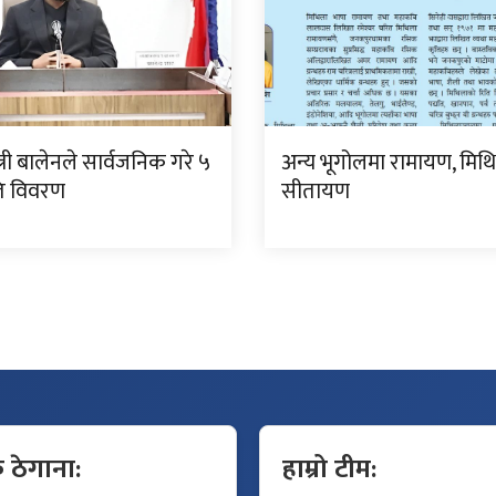
्त्री बालेनले सार्वजनिक गरे ५
अन्य भूगोलमा रामायण, मिथ
गति विवरण
सीतायण
क ठेगाना:
हाम्रो टीम: