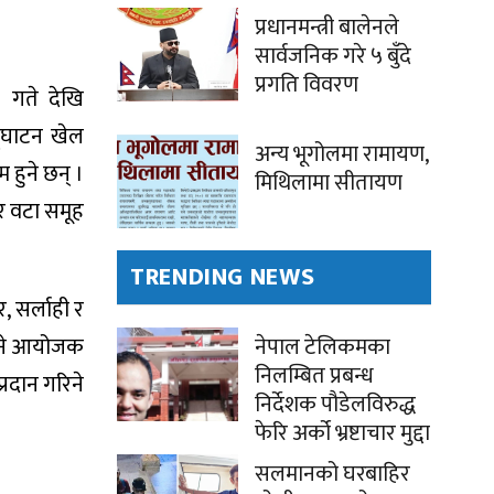
प्रधानमन्त्री बालेनले
सार्वजनिक गरे ५ बुँदे
प्रगति विवरण
३ गते देखि
्घाटन खेल
अन्य भूगोलमा रामायण,
हुने छन् ।
मिथिलामा सीतायण
र वटा समूह
TRENDING NEWS
, सर्लाही र
ाउने आयोजक
नेपाल टेलिकमका
निलम्बित प्रबन्ध
रदान गरिने
निर्देशक पौडेलविरुद्ध
फेरि अर्को भ्रष्टाचार मुद्दा
सलमानको घरबाहिर