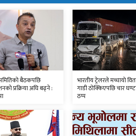
ीय समितिको बैठकपछि
भारतीय ट्रेलरले मच्चायो वितण
नको प्रक्रिया अघि बढ्ने :
गाडी ठोक्किएपछि चार घण्
पा
ठप्प