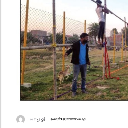
जनकपुर टुडे
२०७९ चैत्र २१, मंगलवार ०७:५३