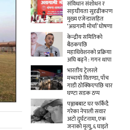
संविधान संशोधन र
सङ्घीयता सुदृढीकरण
मुख्य एजेन्डासहित
‘अग्रगामी मोर्चा’ घोषणा
केन्द्रीय समितिको
बैठकपछि
महाधिवेशनको प्रक्रिया
अघि बढ्ने : गगन थापा
भारतीय ट्रेलरले
मच्चायो वितण्डा, पाँच
गाडी ठोक्किएपछि चार
घण्टा सडक ठप्प
पञ्जाबबाट घर फर्किंदै
गरेका नेपाली सवार
अटो दुर्घटनामा, एक
जनाको मृत्यु, ६ घाइते