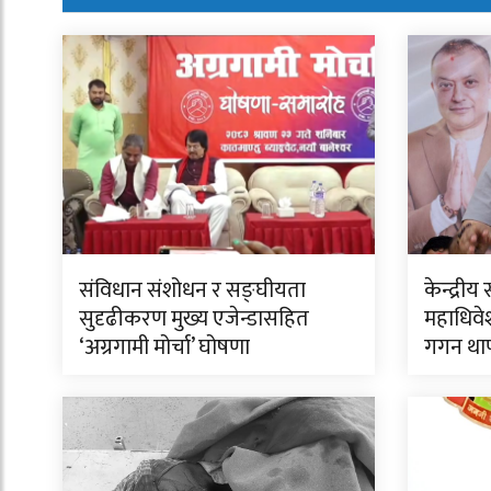
संविधान संशोधन र सङ्घीयता
केन्द्र
सुदृढीकरण मुख्य एजेन्डासहित
महाधिवेश
‘अग्रगामी मोर्चा’ घोषणा
गगन था