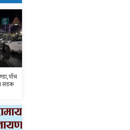
्डा, पाँच
टा सडक