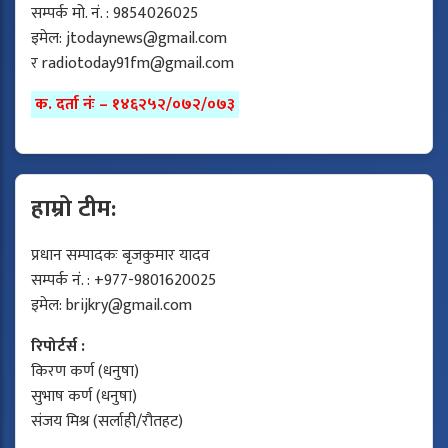
सम्पर्क मो. नं. : 9854026025
इमेल:
jtodaynews@gmail.com
र
radiotoday91fm@gmail.com
क. दर्ता नंः – १४६२५२/०७२/०७३
हाम्रो टीम:
प्रधान सम्पादकः बृजकुमार यादव
सम्पर्क नं. : +977-9801620025
इमेल:
brijkry@gmail.com
रिपोर्टर्स :
किरण कर्ण (धनुषा)
सुभाष कर्ण (धनुषा)
संजय मिश्र (सर्लाही/रौतहट)