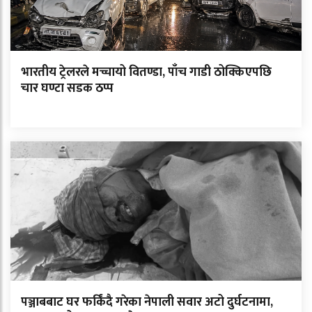
भारतीय ट्रेलरले मच्चायो वितण्डा, पाँच गाडी ठोक्किएपछि
चार घण्टा सडक ठप्प
पञ्जाबबाट घर फर्किंदै गरेका नेपाली सवार अटो दुर्घटनामा,