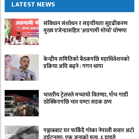
LATEST NEWS
संविधान संशोधन र सङ्घीयता सुदृढीकरण
मुख्य एजेन्डासहित ‘अग्रगामी मोर्चा’ घोषणा
केन्द्रीय समितिको बैठकपछि महाधिवेशनको
प्रक्रिया अघि बढ्ने : गगन थापा
भारतीय ट्रेलरले मच्चायो वितण्डा, पाँच गाडी
ठोक्किएपछि चार घण्टा सडक ठप्प
पञ्जाबबाट घर फर्किंदै गरेका नेपाली सवार अटो
दुर्घटनामा, एक जनाको मृत्यु, ६ घाइते