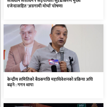
संविधान संशोधन र सङ्घीयता सुदृढीकरण मुख्य
एजेन्डासहित ‘अग्रगामी मोर्चा’ घोषणा
केन्द्रीय समितिको बैठकपछि महाधिवेशनको प्रक्रिया अघि
बढ्ने : गगन थापा