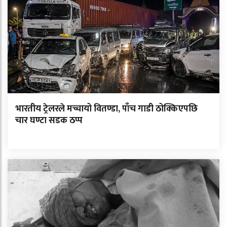
भारतीय ट्रेलरले मच्चायो वितण्डा, पाँच गाडी ठोक्किएपछि
चार घण्टा सडक ठप्प