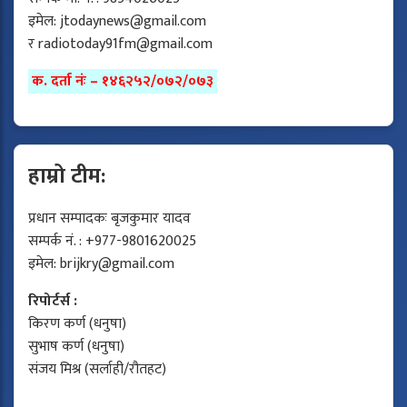
इमेल:
jtodaynews@gmail.com
र
radiotoday91fm@gmail.com
क. दर्ता नंः – १४६२५२/०७२/०७३
हाम्रो टीम:
प्रधान सम्पादकः बृजकुमार यादव
सम्पर्क नं. : +977-9801620025
इमेल:
brijkry@gmail.com
रिपोर्टर्स :
किरण कर्ण (धनुषा)
सुभाष कर्ण (धनुषा)
संजय मिश्र (सर्लाही/रौतहट)