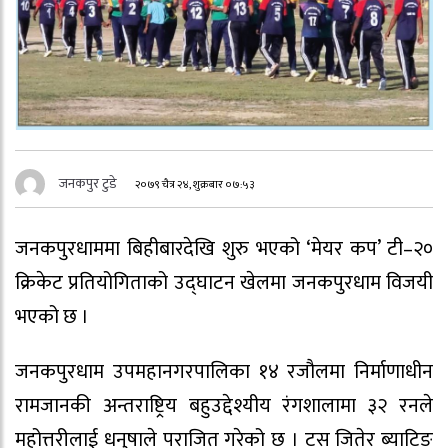
जनकपुर टुडे
२०७९ चैत्र २४, शुक्रबार ०७:५३
जनकपुरधाममा बिहीबारदेखि शुरु भएको ‘मेयर कप’ टी–२०
क्रिकेट प्रतियोगिताको उद्घाटन खेलमा जनकपुरधाम विजयी
भएको छ ।
जनकपुरधाम उपमहानगरपालिका १४ रजौलमा निर्माणाधीन
रामजानकी अन्तराष्ट्रिय बहुउद्देश्यीय रंगशालामा ३२ रनले
महोत्तरीलाई धनुषाले पराजित गरेको छ । टस जितेर ब्याटिङ