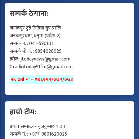
सम्पर्क ठेगाना:
जनकपुर टुडे मिडिया ग्रुप प्रालि
जनकपुरधाम, धनुषा (प्रदेश २)
सम्पर्क नं. : 041-590101
सम्पर्क मो. नं. : 9854026025
इमेल:
jtodaynews@gmail.com
र
radiotoday91fm@gmail.com
क. दर्ता नंः – १४६२५२/०७२/०७३
हाम्रो टीम:
प्रधान सम्पादकः बृजकुमार यादव
सम्पर्क नं. : +977-9801620025