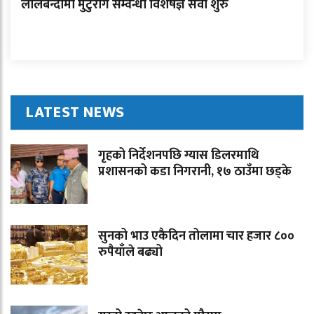
लालबन्दीमा मुटुरोग सम्वन्धी विशेषज्ञ सेवा शुरु
LATEST NEWS
गृहको निर्देशनपछि ग्यास डिलरमाथि
प्रशासनको कडा निगरानी, १७ ठाउँमा छड्के
सुनको भाउ एकैदिन तोलामा चार हजार ८००
रुपैयाँले बढ्यो