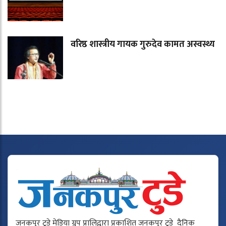
वरिष्ठ शास्त्रीय गायक गुरुदेव कामत अस्वस्थ्य
जनकपुर टुडे मेडिया ग्रुप प्रालिद्वारा प्रकाशित जनकपुर टुडे दैनिक