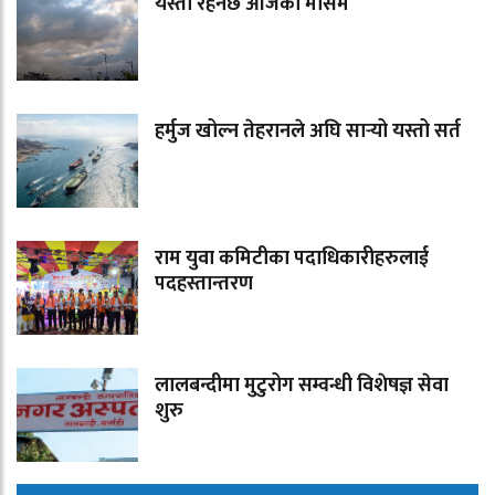
यस्तो रहनेछ आजको मौसम
हर्मुज खोल्न तेहरानले अघि सार्‍यो यस्तो सर्त
राम युवा कमिटीका पदाधिकारीहरुलाई
पदहस्तान्तरण
लालबन्दीमा मुटुरोग सम्वन्धी विशेषज्ञ सेवा
शुरु