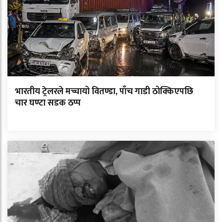
भारतीय ट्रेलरले मच्चायो वितण्डा, पाँच गाडी ठोक्किएपछि
चार घण्टा सडक ठप्प