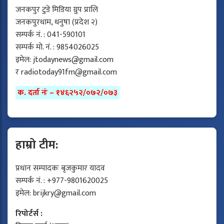
जनकपुर टुडे मिडिया ग्रुप प्रालि
जनकपुरधाम, धनुषा (प्रदेश २)
सम्पर्क नं. : 041-590101
सम्पर्क मो. नं. : 9854026025
इमेल:
jtodaynews@gmail.com
र
radiotoday91fm@gmail.com
क. दर्ता नंः – १४६२५२/०७२/०७३
हाम्रो टीम:
प्रधान सम्पादकः बृजकुमार यादव
सम्पर्क नं. : +977-9801620025
इमेल:
brijkry@gmail.com
रिपोर्टर्स :