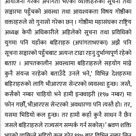
आयोजना गरेको अपांगता भएका व्यक्तिहरुको सूचना तथा
सञ्चारमा पहुँचको अवस्था तथा आवश्यकता विषय गोष्ठीका
वक्ताहरुले सो गुनासो गरेका छन् । गोष्ठीमा महासंघका राष्ट्रिय
अध्यक्ष केपी अधिकारीले अहिलेको सूचना तथा प्रविधिको
युगमा पनि यहाँका बहिराहरु (अपांगताभएका) अझै पनि
सूचना सञ्चारको पहुँचबाट अत्यन्त टाढा रहनु दुर्भाग्यपूर्ण रहेको
बताए । आपतकालीन अवस्थामा बहिराहरुले सहयोग माग्ने
कुनै संयन्त्र नरहेको बताउँदै उनले भने,‘ विभिन्न देशहरुमा
बहिराहरुको लागि भीआरएस सेन्टरको व्यवस्था हुन्छ। जस्तै,
कसैको नम्बर चाहियो भने हामी इन्क्वाइरी (१९७ नम्बर) मा
फोन गर्छौं, भीआरएस सेन्टरको अवधारणा पनि त्यस्तै हो। तर,
यसमा भिडियो कल हुन्छ। तर हामी कहाँ कुनै साधन नै छैन
जसले बहिराहरुले राज्यसंग सम्पर्क गर्न सकोस्।’ श्रवण शक्ति
भएको व्यक्तिले अडियो कल गरेर १९७ बाट विभिन्न नम्बर लिन