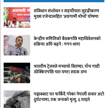
संविधान संशोधन र सङ्घीयता सुदृढीकरण
मुख्य एजेन्डासहित ‘अग्रगामी मोर्चा’ घोषणा
केन्द्रीय समितिको बैठकपछि महाधिवेशनको
प्रक्रिया अघि बढ्ने : गगन थापा
भारतीय ट्रेलरले मच्चायो वितण्डा, पाँच गाडी
ठोक्किएपछि चार घण्टा सडक ठप्प
पञ्जाबबाट घर फर्किंदै गरेका नेपाली सवार अटो
दुर्घटनामा, एक जनाको मृत्यु, ६ घाइते