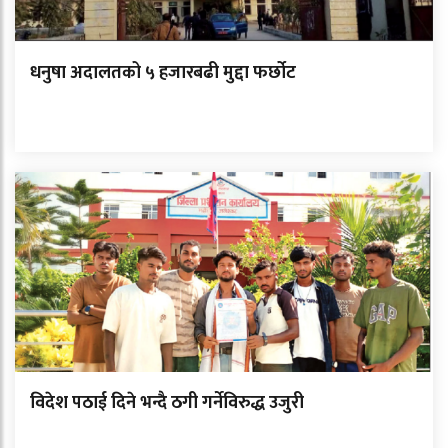
धनुषा अदालतको ५ हजारबढी मुद्दा फर्छोट
विदेश पठाई दिने भन्दै ठगी गर्नेविरुद्ध उजुरी