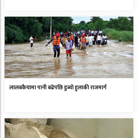
लालबकैयामा पानी बढेपछि डुब्यो हुलाकी राजमार्ग