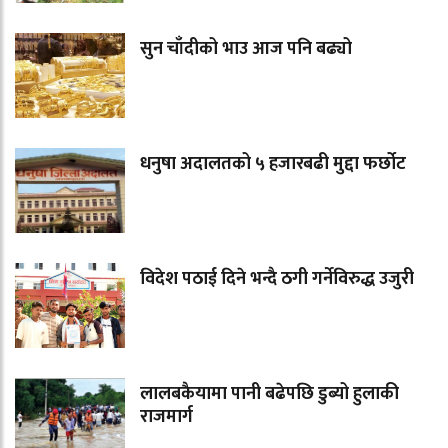
सुन चाँदीको भाउ आज पनि बढ्यो
धनुषा अदालतको ५ हजारबढी मुद्दा फर्छोट
विदेश पठाई दिने भन्दै ठगी गर्नेविरुद्ध उजुरी
लालबकैयामा पानी बढेपछि डुब्यो हुलाकी
राजमार्ग