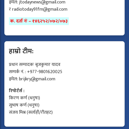
इमेल:
jtodaynews@gmail.com
र
radiotoday91fm@gmail.com
क. दर्ता नंः – १४६२५२/०७२/०७३
हाम्रो टीम:
प्रधान सम्पादकः बृजकुमार यादव
सम्पर्क नं. : +977-9801620025
इमेल:
brijkry@gmail.com
रिपोर्टर्स :
किरण कर्ण (धनुषा)
सुभाष कर्ण (धनुषा)
संजय मिश्र (सर्लाही/रौतहट)