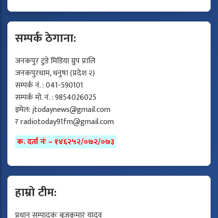
सम्पर्क ठेगाना:
जनकपुर टुडे मिडिया ग्रुप प्रालि
जनकपुरधाम, धनुषा (प्रदेश २)
सम्पर्क नं. : 041-590101
सम्पर्क मो. नं. : 9854026025
इमेल:
jtodaynews@gmail.com
र
radiotoday91fm@gmail.com
क. दर्ता नंः – १४६२५२/०७२/०७३
हाम्रो टीम:
प्रधान सम्पादकः बृजकुमार यादव