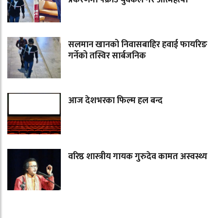
प्रकरणमा पक्राउ युवकले गरे आत्महत्या
सलमान खानको निवासबाहिर हवाई फायरिङ
गर्नेको तस्विर सार्बजनिक
आज देशभरका फिल्म हल बन्द
वरिष्ठ शास्त्रीय गायक गुरुदेव कामत अस्वस्थ्य