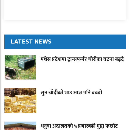
LATEST NEWS
मधेस प्रदेशमा ट्रान्सफर्मर चोरीका घटना बढ्दै
सुन चाँदीको भाउ आज पनि बढ्यो
धनुषा अदालतको ५ हजारबढी मुद्दा फर्छोट