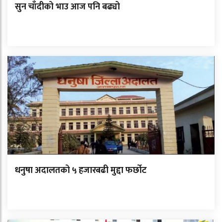
सुन चाँदीको भाउ आज पनि बढ्यो
धनुषा अदालतको ५ हजारबढी मुद्दा फर्छोट