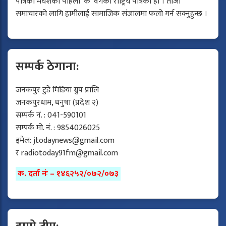
पत्रिका मधेशको पहिलो ‘क’ वर्गको राष्ट्रिय पत्रिका हो । ताजा
समाचारको लागि हामीलाई सामाजिक संजालमा फलो गर्न सक्नुहुन्छ ।
सम्पर्क ठेगाना:
जनकपुर टुडे मिडिया ग्रुप प्रालि
जनकपुरधाम, धनुषा (प्रदेश २)
सम्पर्क नं. : 041-590101
सम्पर्क मो. नं. : 9854026025
इमेल:
jtodaynews@gmail.com
र
radiotoday91fm@gmail.com
क. दर्ता नंः – १४६२५२/०७२/०७३