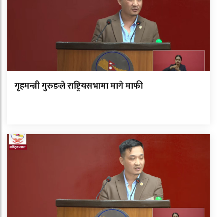
गृहमन्त्री गुरुङले राष्ट्रियसभामा मागे माफी