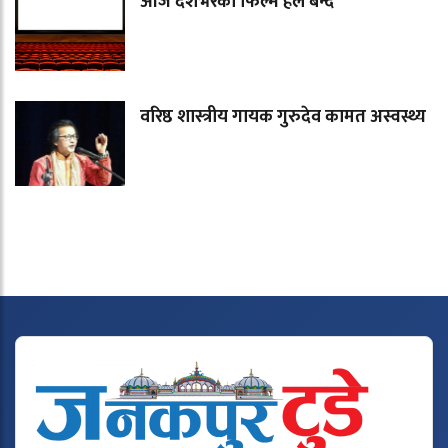
आज देशभरका फिल्म हल बन्द
वरिष्ठ शास्त्रीय गायक गुरुदेव कामत अस्वस्थ्य