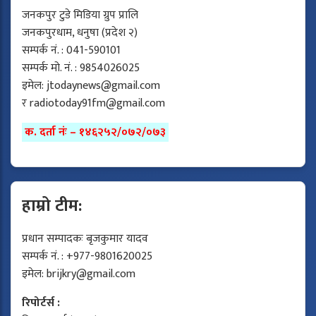
जनकपुर टुडे मिडिया ग्रुप प्रालि
जनकपुरधाम, धनुषा (प्रदेश २)
सम्पर्क नं. : 041-590101
सम्पर्क मो. नं. : 9854026025
इमेल:
jtodaynews@gmail.com
र
radiotoday91fm@gmail.com
क. दर्ता नंः – १४६२५२/०७२/०७३
हाम्रो टीम:
प्रधान सम्पादकः बृजकुमार यादव
सम्पर्क नं. : +977-9801620025
इमेल:
brijkry@gmail.com
रिपोर्टर्स :