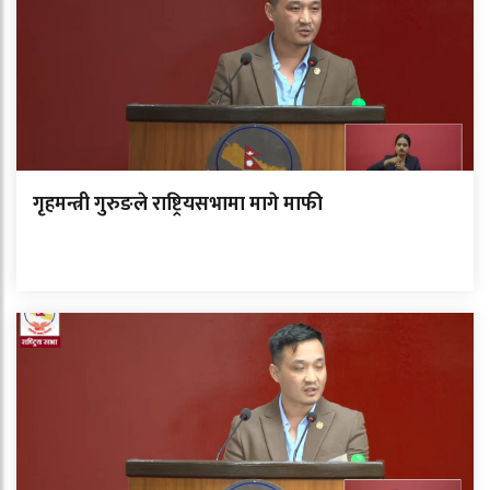
गृहमन्त्री गुरुङले राष्ट्रियसभामा मागे माफी