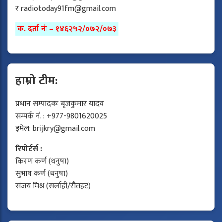
र
radiotoday91fm@gmail.com
क. दर्ता नंः – १४६२५२/०७२/०७३
हाम्रो टीम:
प्रधान सम्पादकः बृजकुमार यादव
सम्पर्क नं. : +977-9801620025
इमेल:
brijkry@gmail.com
रिपोर्टर्स :
किरण कर्ण (धनुषा)
सुभाष कर्ण (धनुषा)
संजय मिश्र (सर्लाही/रौतहट)