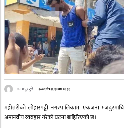
जनकपुर टुडे
२०७९ चैत्र २९, बुधबार १२:३६
महोत्तरीको लोहारपट्टी नगरपालिकामा एकजना मजदुरमाथि
अमानवीय व्यवहार गरेको घटना बाहिरिएको छ।