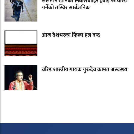
सलमान खानको निवासबाहिर हवाई फायरिङ
गर्नेको तस्विर सार्बजनिक
आज देशभरका फिल्म हल बन्द
वरिष्ठ शास्त्रीय गायक गुरुदेव कामत अस्वस्थ्य