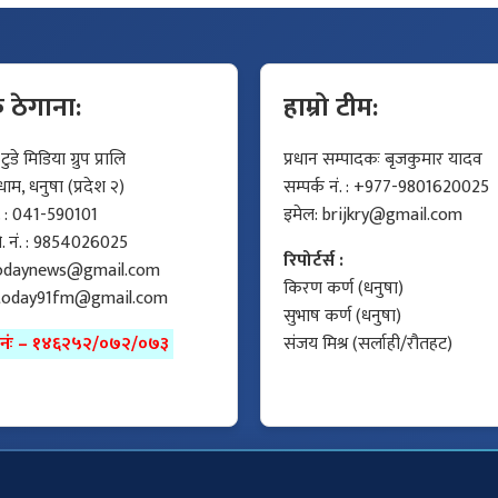
क ठेगाना:
हाम्रो टीम:
डे मिडिया ग्रुप प्रालि
प्रधान सम्पादकः बृजकुमार यादव
म, धनुषा (प्रदेश २)
सम्पर्क नं. : +977-9801620025
ं. : 041-590101
इमेल:
brijkry@gmail.com
मो. नं. : 9854026025
रिपोर्टर्स :
odaynews@gmail.com
किरण कर्ण (धनुषा)
today91fm@gmail.com
सुभाष कर्ण (धनुषा)
ा नंः – १४६२५२/०७२/०७३
संजय मिश्र (सर्लाही/रौतहट)