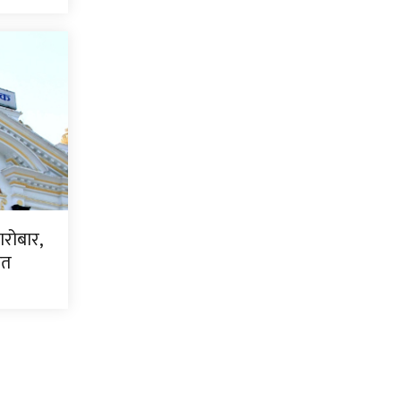
ारोबार,
धित