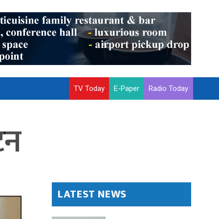
TV Today
E-Paper
Radio Today
टन
LATEST NEWS