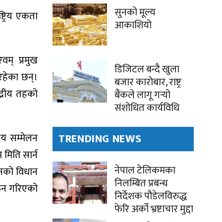
सुनको मूल्य
ट्रिय एकता
आकाशियो
वम् प्रमुख
डिजिटल बन्दै खुला
हेका छन्।
बजार कारोबार, राष्ट्र
द्रीय तहको
बैंकले लागू गर्‍यो
संशोधित कार्यविधि
य सम्मेलन
TRENDING NEWS
मिति सार्न
नेपाल टेलिकमका
नको विधान
निलम्बित प्रबन्ध
गठन गरिएको
निर्देशक पौडेलविरुद्ध
फेरि अर्को भ्रष्टाचार मुद्दा