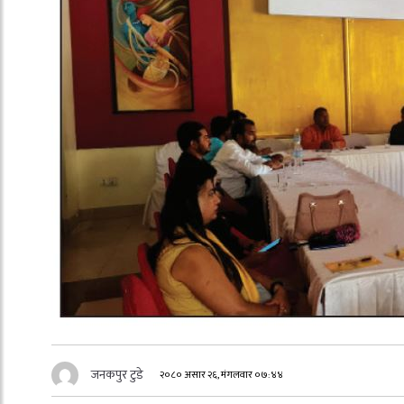
जनकपुर टुडे
२०८० असार २६, मंगलवार ०७:४४