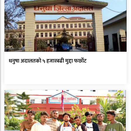
धनुषा अदालतको ५ हजारबढी मुद्दा फर्छोट