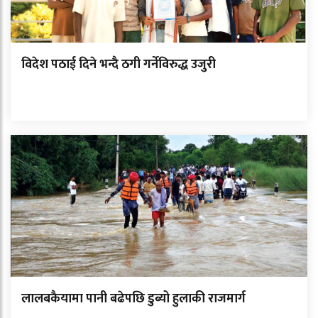
विदेश पठाई दिने भन्दै ठगी गर्नेविरुद्ध उजुरी
लालबकैयामा पानी बढेपछि डुब्यो हुलाकी राजमार्ग