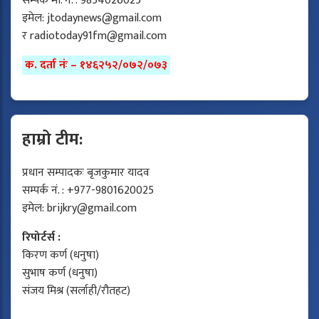
सम्पर्क मो. नं. : 9854026025
इमेल:
jtodaynews@gmail.com
र
radiotoday91fm@gmail.com
क. दर्ता नंः – १४६२५२/०७२/०७३
हाम्रो टीम:
प्रधान सम्पादकः बृजकुमार यादव
सम्पर्क नं. : +977-9801620025
इमेल:
brijkry@gmail.com
रिपोर्टर्स :
किरण कर्ण (धनुषा)
सुभाष कर्ण (धनुषा)
संजय मिश्र (सर्लाही/रौतहट)