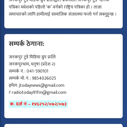
जनकपुर टुडे मेडिया ग्रुप प्रालिद्वारा प्रकाशित जनकपुर टुडे दैनिक
पत्रिका मधेशको पहिलो ‘क’ वर्गको राष्ट्रिय पत्रिका हो । ताजा
समाचारको लागि हामीलाई सामाजिक संजालमा फलो गर्न सक्नुहुन्छ ।
सम्पर्क ठेगाना:
जनकपुर टुडे मिडिया ग्रुप प्रालि
जनकपुरधाम, धनुषा (प्रदेश २)
सम्पर्क नं. : 041-590101
सम्पर्क मो. नं. : 9854026025
इमेल:
jtodaynews@gmail.com
र
radiotoday91fm@gmail.com
क. दर्ता नंः – १४६२५२/०७२/०७३