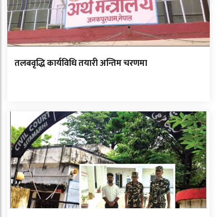
तलबवृद्धि कार्यविधि तयारी अन्तिम चरणमा