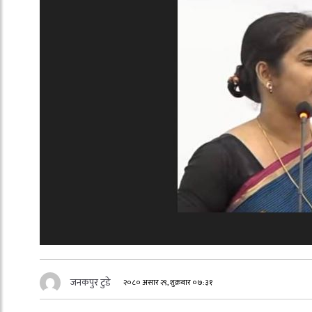
जनकपुर टुडे
२०८० असार २९, शुक्रबार ०७:३१