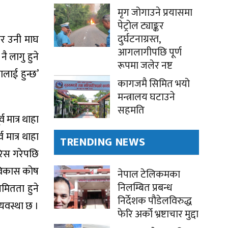
मृग जोगाउने प्रयासमा
पेट्रोल ट्याङ्कर
दुर्घटनाग्रस्त,
तर उनी माघ
आगलागीपछि पूर्ण
 लागु हुने
रूपमा जलेर नष्ट
लाई हुन्छ’
कागजमै सिमित भयो
मन्त्रालय घटाउने
सहमति
 मात्र थाहा
मात्र थाहा
TRENDING NEWS
ारिस गरेपछि
 विकास कोष
नेपाल टेलिकमका
निलम्बित प्रबन्ध
मितता हुने
निर्देशक पौडेलविरुद्ध
्यवस्था छ ।
फेरि अर्को भ्रष्टाचार मुद्दा