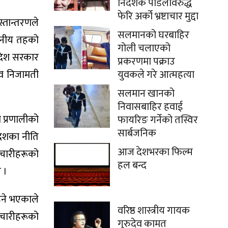
निर्देशक पौडेलविरुद्ध
फेरि अर्को भ्रष्टाचार मुद्दा
्तान्तरणले
सलमानको घरबाहिर
्थानीय तहको
गोली चलाएको
्रदेश सरकार
प्रकरणमा पक्राउ
 अव निजामती
युवकले गरे आत्महत्या
सलमान खानको
निवासबाहिर हवाई
ा प्रणालीको
फायरिङ गर्नेको तस्विर
सार्बजनिक
देशका नीति
आज देशभरका फिल्म
मचारीहरूको
हल बन्द
 ।
रहने भएकाले
वरिष्ठ शास्त्रीय गायक
मचारीहरूको
गुरुदेव कामत