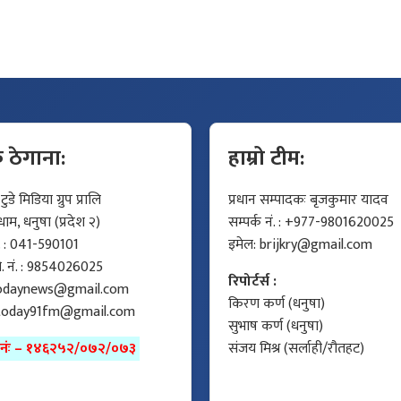
क ठेगाना:
हाम्रो टीम:
डे मिडिया ग्रुप प्रालि
प्रधान सम्पादकः बृजकुमार यादव
म, धनुषा (प्रदेश २)
सम्पर्क नं. : +977-9801620025
ं. : 041-590101
इमेल:
brijkry@gmail.com
मो. नं. : 9854026025
रिपोर्टर्स :
odaynews@gmail.com
किरण कर्ण (धनुषा)
today91fm@gmail.com
सुभाष कर्ण (धनुषा)
ा नंः – १४६२५२/०७२/०७३
संजय मिश्र (सर्लाही/रौतहट)