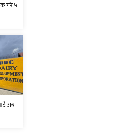
निक गरे ५
बाटै अब