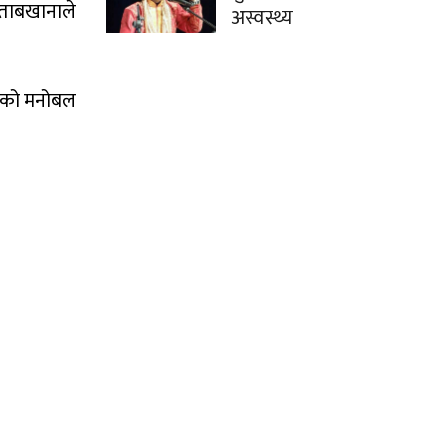
िताबखानाले
अस्वस्थ्य
रीको मनोबल