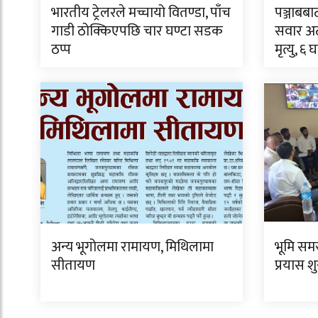
भारतीय ट्रेलरले मच्चायो वितण्डा, पाँच
पञ्जाबबा
गाडी ठोक्किएपछि चार घण्टा सडक
सवार अट
ठप्प
मृत्यु, ६ 
अन्य भूगोलमा रामायण, मिथिलामा
भूमि सम
सीतायण
प्रयास शु