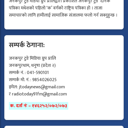
जनकपुर टुडे मेडिया ग्रुप प्रालिद्वारा प्रकाशित जनकपुर टुडे दैनिक
पत्रिका मधेशको पहिलो ‘क’ वर्गको राष्ट्रिय पत्रिका हो । ताजा
समाचारको लागि हामीलाई सामाजिक संजालमा फलो गर्न सक्नुहुन्छ ।
सम्पर्क ठेगाना:
जनकपुर टुडे मिडिया ग्रुप प्रालि
जनकपुरधाम, धनुषा (प्रदेश २)
सम्पर्क नं. : 041-590101
सम्पर्क मो. नं. : 9854026025
इमेल:
jtodaynews@gmail.com
र
radiotoday91fm@gmail.com
क. दर्ता नंः – १४६२५२/०७२/०७३