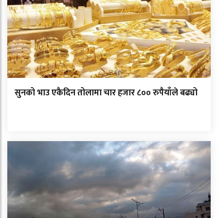
सुनको भाउ एकैदिन तोलामा चार हजार ८०० रुपैयाँले बढ्यो