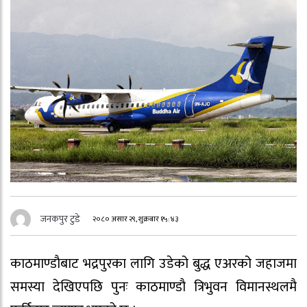
जनकपुर टुडे
२०८० असार २९, शुक्रबार १५:४३
काठमाण्डाैबाट भद्रपुरका लागि उडेको बुद्ध एअरको जहाजमा
समस्या देखिएपछि पुनः काठमाण्डाै त्रिभुवन विमानस्थलमै