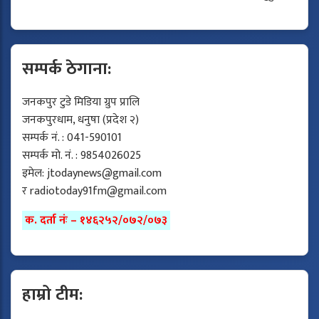
सम्पर्क ठेगाना:
जनकपुर टुडे मिडिया ग्रुप प्रालि
जनकपुरधाम, धनुषा (प्रदेश २)
सम्पर्क नं. : 041-590101
सम्पर्क मो. नं. : 9854026025
इमेल:
jtodaynews@gmail.com
र
radiotoday91fm@gmail.com
क. दर्ता नंः – १४६२५२/०७२/०७३
हाम्रो टीम: