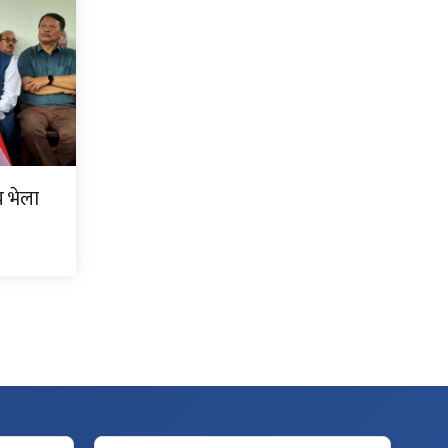
िय भेला