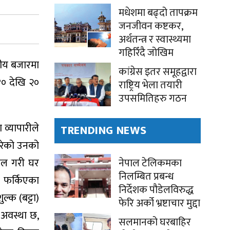
मधेशमा बढ्दो तापक्रम
जनजीवन कष्टकर,
अर्थतन्त्र र स्वास्थ्यमा
गहिरिँदै जोखिम
नीय बजारमा
कांग्रेस इतर समूहद्वारा
१० देखि २०
राष्ट्रिय भेला तयारी
उपसमितिहरु गठन
व्यापारीले
TRENDING NEWS
 गरेको उनको
ेल गरी घर
नेपाल टेलिकमका
निलम्बित प्रबन्ध
र फर्किएका
निर्देशक पौडेलविरुद्ध
्क (बट्टा)
फेरि अर्को भ्रष्टाचार मुद्दा
े अवस्था छ,
सलमानको घरबाहिर