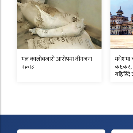
मल कालोबजारी आरोपमा तीनजना
मधेशमा 
पक्राउ
कष्टकर, अ
गहिरिँद