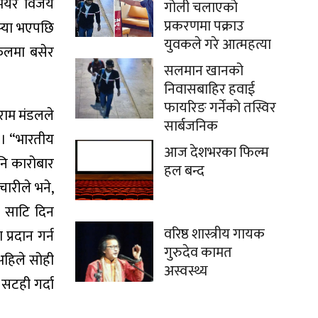
मेयर विजय
गोली चलाएको
प्रकरणमा पक्राउ
स्या भएपछि
युवकले गरे आत्महत्या
लफलमा बसेर
सलमान खानको
निवासबाहिर हवाई
फायरिङ गर्नेको तस्विर
राम मंडलले
सार्बजनिक
 । “भारतीय
आज देशभरका फिल्म
नि कारोबार
हल बन्द
चारीले भने,
ट साटि दिन
वरिष्ठ शास्त्रीय गायक
्रदान गर्न
गुरुदेव कामत
अहिले सोही
अस्वस्थ्य
सटही गर्दा