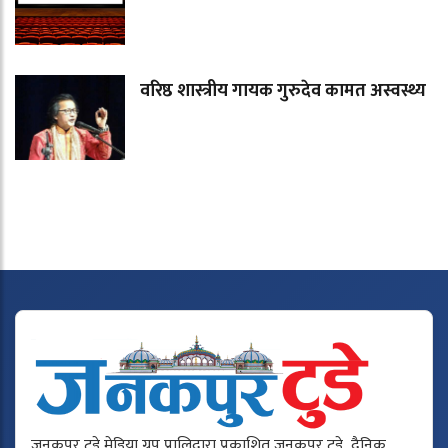
वरिष्ठ शास्त्रीय गायक गुरुदेव कामत अस्वस्थ्य
जनकपुर टुडे मेडिया ग्रुप प्रालिद्वारा प्रकाशित जनकपुर टुडे दैनिक