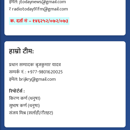
इमेल:
jtodaynews@gmail.com
र
radiotoday91fm@gmail.com
क. दर्ता नंः – १४६२५२/०७२/०७३
हाम्रो टीम:
प्रधान सम्पादकः बृजकुमार यादव
सम्पर्क नं. : +977-9801620025
इमेल:
brijkry@gmail.com
रिपोर्टर्स :
किरण कर्ण (धनुषा)
सुभाष कर्ण (धनुषा)
संजय मिश्र (सर्लाही/रौतहट)