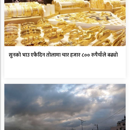
सुनको भाउ एकैदिन तोलामा चार हजार ८०० रुपैयाँले बढ्यो