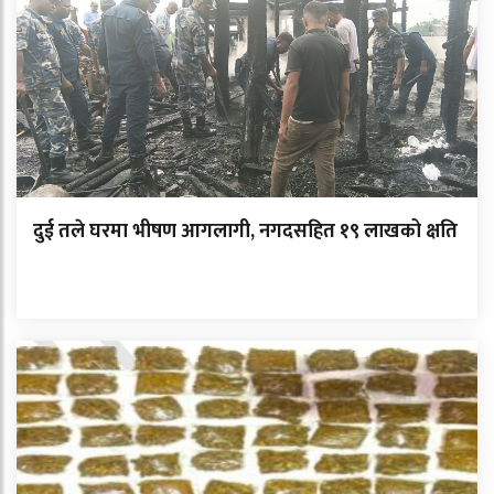
दुई तले घरमा भीषण आगलागी, नगदसहित १९ लाखको क्षति