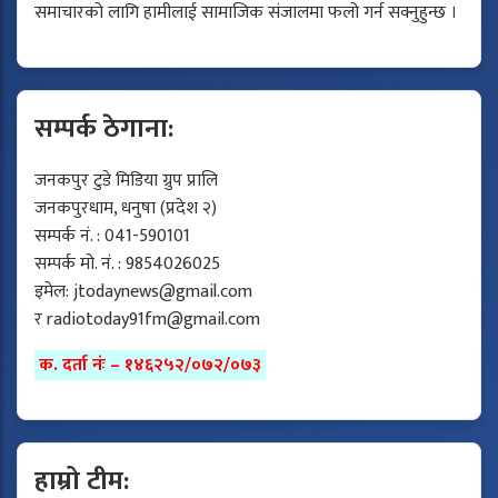
समाचारको लागि हामीलाई सामाजिक संजालमा फलो गर्न सक्नुहुन्छ ।
सम्पर्क ठेगाना:
जनकपुर टुडे मिडिया ग्रुप प्रालि
जनकपुरधाम, धनुषा (प्रदेश २)
सम्पर्क नं. : 041-590101
सम्पर्क मो. नं. : 9854026025
इमेल:
jtodaynews@gmail.com
र
radiotoday91fm@gmail.com
क. दर्ता नंः – १४६२५२/०७२/०७३
हाम्रो टीम: