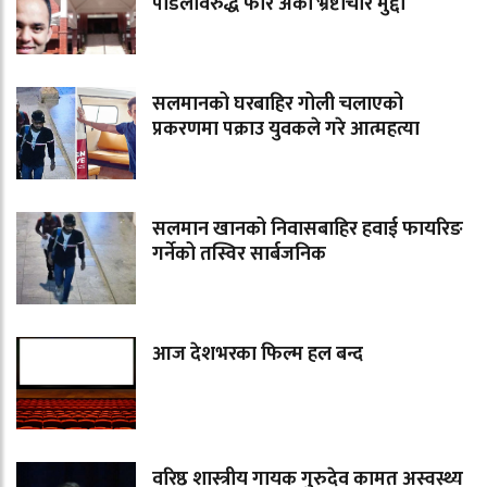
पौडेलविरुद्ध फेरि अर्को भ्रष्टाचार मुद्दा
सलमानको घरबाहिर गोली चलाएको
प्रकरणमा पक्राउ युवकले गरे आत्महत्या
सलमान खानको निवासबाहिर हवाई फायरिङ
गर्नेको तस्विर सार्बजनिक
आज देशभरका फिल्म हल बन्द
वरिष्ठ शास्त्रीय गायक गुरुदेव कामत अस्वस्थ्य